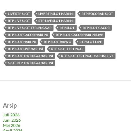
LIVE RTP SLOT
LIVE RTP SLOT HARI INI
RTP BOCORAN SLOT
RTP LIVE SLOT
RTP LIVE SLOT HARI INI
RTP LIVE SLOT TERLENGKAP
RTP SLOT
RTP SLOT GACOR
RTP SLOT GACOR HARI INI
RTP SLOT GACOR HARI INI LIVE
RTP SLOT HARI INI
RTP SLOT JARWO
RTP SLOT LIVE
RTP SLOT LIVE HARI INI
RTP SLOT TERTINGGI
RTP SLOT TERTINGGI HARI INI
RTP SLOT TERTINGGI HARI INI LIVE
SLOT RTP TERTINGGI HARI INI
Arsip
Juli 2026
Juni 2026
Mei 2026
April 2026