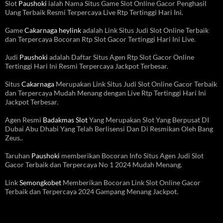
Slot
Paushoki
ialah Nama Situs Game Slot Online Gacor Penghasil
Uang Terbaik Resmi Terpercaya Live Rtp Tertinggi Hari Ini.
Game
Cakarnaga heylink
adalah Link Situs Judi Slot Online Terbaik
dan Terpercaya Bocoran Rtp Slot Gacor Tertinggi Hari Ini Live.
Judi
Paushoki
adalah Daftar Situs Agen Rtp Slot Gacor Online
Tertinggi Hari Ini Resmi Terpercaya Jackpot Terbesar.
Situs
Cakarnaga
Merupakan Link Situs Judi Slot Online Gacor Terbaik
dan Terpercaya Mudah Menang dengan Live Rtp Tertinggi Hari Ini
Jackpot Terbesar.
Agen Resmi
Badakmas Slot
Yang Merupakan Slot Yang Berpusat DI
Dubai Abu Dhabi Yang Telah Berlisensi Dan Di Resmikan Oleh Bang
Zeus..
Taruhan
Paushoki
memberikan Bocoran Info Situs Agen Judi Slot
Gacor Terbaik dan Terpercaya No 1 2024 Mudah Menang.
Link
Semongkobet
Memberikan Bocoran Link Slot Online Gacor
Terbaik dan Terpercaya 2024 Gampang Menang Jackpot.