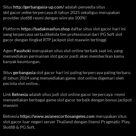
Situs
http://gerbangasia-up.com/
adalah penyedia situs
slot
gacor
online
terpercaya di tahun 2025 sekaligus merupakan
provider slot88 resmi dengan winrate 100%!
Platform
https://badakmasfun.shop
daftar situs slot gacor hari ini
yang terpercaya serta dikelola tim professional dari PG Soft slot
gacor dengan tingkat RTP jackpot slot maxwin tertinggi
Agen
Paushoki
merupakan situs slot online terbaik saat ini, yang
menyediakan permainan slot gacor pasti akan memberikan kamu
banyak keuntungan.
Situs
gerbangasia
slot gacor hari ini paling terpercaya paling terbaru
di tahun 2024 yang menyediakan game slot online digemari oleh
pecinta slot online..
Link
Betnesia
adalah situs judi slot online gacor terpercaya resmi
menyediakan berbagai game slot gacor terbaik dengan bonus jackpot
maxwin
Betnesia
https://www.asianescortlosangeles.com
merupakan situs
slot gacor luar negeri server Thailand dengan lisensi Pragmatic Play,
Slot88 & PG Soft.