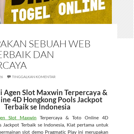
AKAN SEBUAH WEB
ERBAIK DAN
RCAYA
26
TINGGALKAN KOMENTAR
i Agen Slot Maxwin Terpercaya &
line 4D Hongkong Pools Jackpot
Terbaik se Indonesia
en Slot Maxwin
Terpercaya & Toto Online 4D
 Jackpot Terbaik se Indonesia, Kiat pertama untuk
rmainan slot demo Pragmatic Play ini merupakan