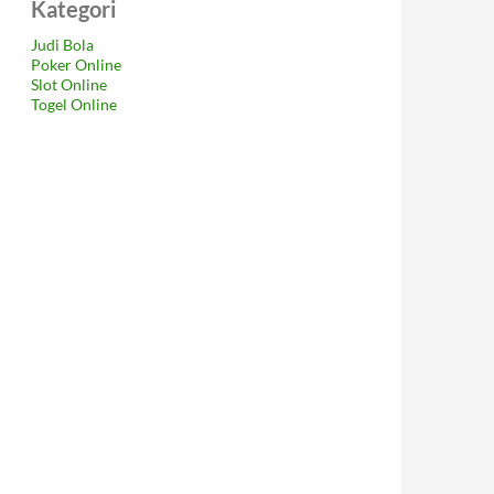
Kategori
Judi Bola
Poker Online
Slot Online
Togel Online