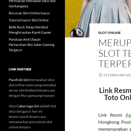
Permainan Menawan Situs Slot
Gerbangasia
Bocoran Slot Online Gacor
Tutorial Gacor Slot Online
Belle Rock Tetap Merebut
Menghiraukan Karet Gamer
SLOT ONLINE
MERUP
Panduan And Ulasan
Pertaruhan Slot Joker Gaming
SLOT T
Tergacor
TERPE
LINK PARTNER
22 FEBRUARI 20
Paushoki slot
merupakan situs
slot online resmi yang memakai
Link Resm
server slot thailand terpercaya
Toto On
dengan fitur gampang maxwin
Situs
Cakarnaga slot
adalah link
situs slot gacor hari ini
Link Resmi
Ag
terpercaya & terpercaya
Hongkong Pools
menawarkan permainan slot
online terbaru
memenangkan pe