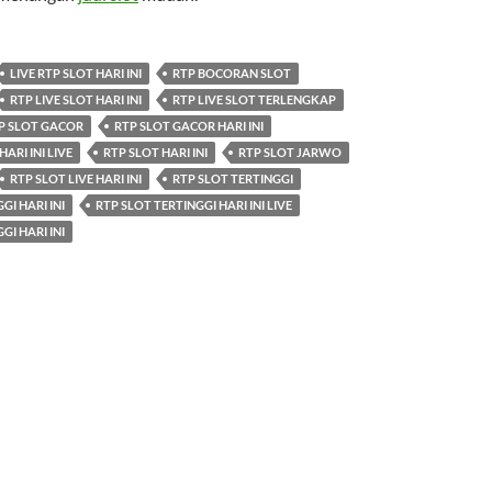
LIVE RTP SLOT HARI INI
RTP BOCORAN SLOT
RTP LIVE SLOT HARI INI
RTP LIVE SLOT TERLENGKAP
P SLOT GACOR
RTP SLOT GACOR HARI INI
ARI INI LIVE
RTP SLOT HARI INI
RTP SLOT JARWO
RTP SLOT LIVE HARI INI
RTP SLOT TERTINGGI
GI HARI INI
RTP SLOT TERTINGGI HARI INI LIVE
GI HARI INI