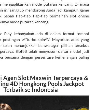
 mengaplikasikan mode putaran kencang. Di masa
pin ini sanggup mendorong Anda jadi kampiun game
. Sebab tiap-tiap tiap-tiap permainan slot online
punya mode putaran kencang.
c Play kebanyakan ada di dalam format tombol
postingan \\\”turbo spin\\\”. Mayoritas atlet yang
n telah menunjukkan bahwa agen pilihan tersebut
 percaya. Slot88 telah menyusun daftar model judi
aya bersama dengan persentase kemenangan paling
i Agen Slot Maxwin Terpercaya &
line 4D Hongkong Pools Jackpot
Terbaik se Indonesia