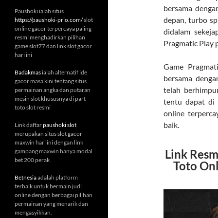
bersama dengan
Paushoki ialah situs
depan, turbo s
https://paushoki-prio.com/
slot
online gacor terpercaya paling
didalam sekejap
resmi menghadirkan pilihan
Pragmatic Play 
game slot77 dan link slot gacor
hari ini
Game Pragmati
Badakmas
ialah alternatif ide
bersama dengan 
gacor masa kini tentang situs
telah berhimpu
permainan angka dan putaran
mesin slot khususnya di part
tentu dapat di
toto slot resmi
online terperc
baik.
Link daftar
paushoki slot
merupakan situs slot gacor
maxwin hari ini dengan link
Link Resm
gampang maxwin hanya modal
bet 200 perak
Toto On
Betnesia
adalah platform
terbaik untuk bermain judi
online dengan berbagai pilihan
permainan yang menarik dan
mengasyikkan.