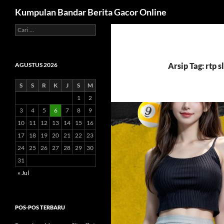
Cari
Kumpulan Bandar Berita Gacor Online
C
Langsung
a
ke
r
isi
i
u
AGUSTUS 2026
Arsip Tag: rtp s
n
t
S
S
R
K
J
S
M
u
1
2
k
:
3
4
5
6
7
8
9
10
11
12
13
14
15
16
17
18
19
20
21
22
23
24
25
26
27
28
29
30
31
« Jul
POS-POS TERBARU