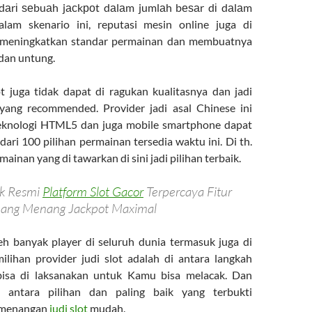
аrі ѕеbuаh jасkроt dаlаm jumlаh bеѕаr dі dаlаm
lam skenario ini, reputasi mesin online juga di
 meningkatkan standar permainan dan membuatnya
dan untung.
 juga tidak dapat di ragukan kualitasnya dan jadi
 yang recommended. Provider jadi asal Chinese ini
eknologi HTML5 dan juga mobile smartphone dapat
ari 100 pilihan permainan tersedia waktu ini. Di th.
mainan yang di tawarkan di sini jadi pilihan terbaik.
nk Resmi
Platform Slot Gacor
Terpercaya Fitur
ng Menang Jackpot Maximal
eh banyak player di seluruh dunia termasuk juga di
milihan provider judi slot adalah di antara langkah
isa di laksanakan untuk Kamu bisa melacak. Dan
 antara pilihan dan paling baik yang terbukti
emenangan
judi slot
mudah.