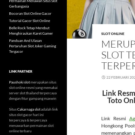
Permainan Menawan Situs Slot
Gerbangasia
Bocoran Slot Online Gacor
Tutorial Gacor Slot Online
Belle Rock Tetap Merebut
Menghiraukan Karet Gamer
SLOT ONLINE
MERUP
Panduan And Ulasan
Pertaruhan Slot Joker Gaming
SLOT T
Tergacor
TERPE
LINK PARTNER
22 FEBRUARI 20
Paushoki slot
merupakan situs
slot online resmi yang memakai
Link Resm
server slot thailand terpercaya
Toto On
dengan fitur gampang maxwin
Situs
Cakarnaga slot
adalah link
situs slot gacor hari ini
Link Resmi
Ag
terpercaya & terpercaya
Hongkong Pools
menawarkan permainan slot
online terbaru
memenangkan pe