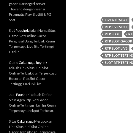
gacor luar negeri server
Thailand dengan lisensi
Pragmatic Play, Slot88 & PG
Soft.
LIVE RTP SLOT
RTP LIVE SLOT
Slot
Paushoki
ialah Nama Situs
RTP SLOT
RT
Game Slot Online Gacor
Penghasil Uang Terbaik Resmi
RTP SLOT GACOR H
Terpercaya Live Rtp Tertinggi
RTP SLOT LIVE
Hari Ini.
RTP SLOT TERTING
Game
Cakarnaga heylink
SLOT RTP TERTING
adalah Link Situs Judi Slot
Online Terbaik dan Terpercaya
Bocoran Rtp Slot Gacor
Tertinggi Hari Ini Live.
Judi
Paushoki
adalah Daftar
Situs Agen Rtp Slot Gacor
Online Tertinggi Hari Ini Resmi
Terpercaya Jackpot Terbesar.
Situs
Cakarnaga
Merupakan
Link Situs Judi Slot Online
Gacor Terbaik dan Terpercaya