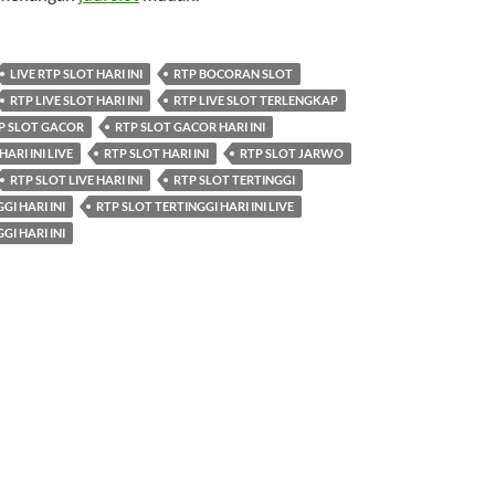
LIVE RTP SLOT HARI INI
RTP BOCORAN SLOT
RTP LIVE SLOT HARI INI
RTP LIVE SLOT TERLENGKAP
P SLOT GACOR
RTP SLOT GACOR HARI INI
ARI INI LIVE
RTP SLOT HARI INI
RTP SLOT JARWO
RTP SLOT LIVE HARI INI
RTP SLOT TERTINGGI
GI HARI INI
RTP SLOT TERTINGGI HARI INI LIVE
GI HARI INI