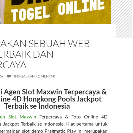
AKAN SEBUAH WEB
ERBAIK DAN
RCAYA
26
TINGGALKAN KOMENTAR
i Agen Slot Maxwin Terpercaya &
line 4D Hongkong Pools Jackpot
Terbaik se Indonesia
en Slot Maxwin
Terpercaya & Toto Online 4D
 Jackpot Terbaik se Indonesia, Kiat pertama untuk
rmainan slot demo Pragmatic Play ini merupakan