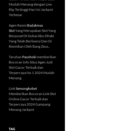
Mudah Menang dengan Live
Rtp Tertinggi Hari Ini Jackpot
Terbesar.
Agen Resmi
Badakmas
Slot
Yang Merupakan Slot Yang
Berpusat DI Dubai Abu Dhabi
Yang Telah Berlisensi Dan Di
Resmikan Oleh Bang Zeus..
Taruhan
Paushoki
memberikan
Bocoran Info Situs Agen Judi
Slot Gacor Terbaik dan
Terpercaya No 1 2024 Mudah
Menang.
Link
Semongkobet
Memberikan Bocoran Link Slot
Online Gacor Terbaik dan
Terpercaya 2024 Gampang
Menang Jackpot.
TAG