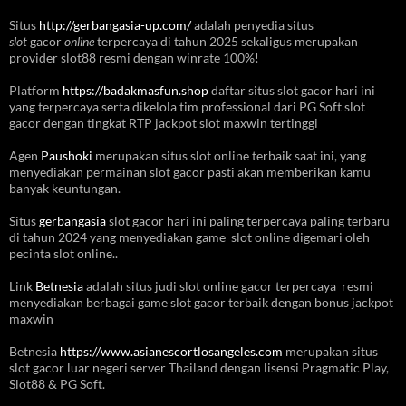
Situs
http://gerbangasia-up.com/
adalah penyedia situs
slot
gacor
online
terpercaya di tahun 2025 sekaligus merupakan
provider slot88 resmi dengan winrate 100%!
Platform
https://badakmasfun.shop
daftar situs slot gacor hari ini
yang terpercaya serta dikelola tim professional dari PG Soft slot
gacor dengan tingkat RTP jackpot slot maxwin tertinggi
Agen
Paushoki
merupakan situs slot online terbaik saat ini, yang
menyediakan permainan slot gacor pasti akan memberikan kamu
banyak keuntungan.
Situs
gerbangasia
slot gacor hari ini paling terpercaya paling terbaru
di tahun 2024 yang menyediakan game slot online digemari oleh
pecinta slot online..
Link
Betnesia
adalah situs judi slot online gacor terpercaya resmi
menyediakan berbagai game slot gacor terbaik dengan bonus jackpot
maxwin
Betnesia
https://www.asianescortlosangeles.com
merupakan situs
slot gacor luar negeri server Thailand dengan lisensi Pragmatic Play,
Slot88 & PG Soft.