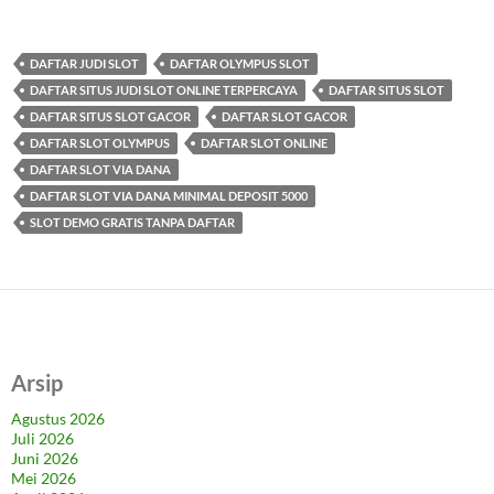
DAFTAR JUDI SLOT
DAFTAR OLYMPUS SLOT
DAFTAR SITUS JUDI SLOT ONLINE TERPERCAYA
DAFTAR SITUS SLOT
DAFTAR SITUS SLOT GACOR
DAFTAR SLOT GACOR
DAFTAR SLOT OLYMPUS
DAFTAR SLOT ONLINE
DAFTAR SLOT VIA DANA
DAFTAR SLOT VIA DANA MINIMAL DEPOSIT 5000
SLOT DEMO GRATIS TANPA DAFTAR
Arsip
Agustus 2026
Juli 2026
Juni 2026
Mei 2026