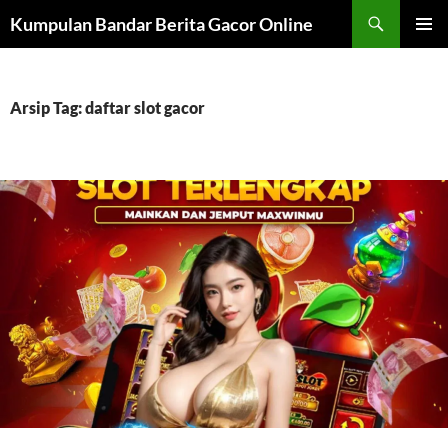
Langsung
Cari
Kumpulan Bandar Berita Gacor Online
ke
MENU
isi
UTAMA
Arsip Tag: daftar slot gacor