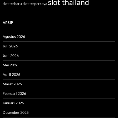
slot thailand
slot terbaru
slot terpercaya
ARSIP
Agustus 2026
Juli 2026
Juni 2026
Mei 2026
April 2026
Maret 2026
Februari 2026
Januari 2026
Desember 2025