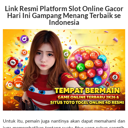
Link Resmi Platform Slot Online Gacor
Hari Ini Gampang Menang Terbaik se
Indonesia
Untuk itu, pemain juga nantinya akan dapat memahami dan
juga memperhatikan tentang suatu fitur yang cukup canggih.