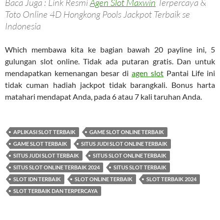
Baca Juga : Link Resmi
Agen Slot Maxwin
Terpercaya &
Toto Online 4D Hongkong Pools Jackpot Terbaik se
Indonesia
Which membawa kita ke bagian bawah 20 payline ini, 5
gulungan slot online. Tidak ada putaran gratis. Dan untuk
mendapatkan kemenangan besar di
agen slot
Pantai Life ini
tidak cuman hadiah jackpot tidak barangkali. Bonus harta
matahari mendapat Anda, pada 6 atau 7 kali taruhan Anda.
APLIKASI SLOT TERBAIK
GAME SLOT ONLINE TERBAIK
GAME SLOT TERBAIK
SITUS JUDI SLOT ONLINE TERBAIK
SITUS JUDI SLOT TERBAIK
SITUS SLOT ONLINE TERBAIK
SITUS SLOT ONLINE TERBAIK 2024
SITUS SLOT TERBAIK
SLOT IDN TERBAIK
SLOT ONLINE TERBAIK
SLOT TERBAIK 2024
SLOT TERBAIK DAN TERPERCAYA