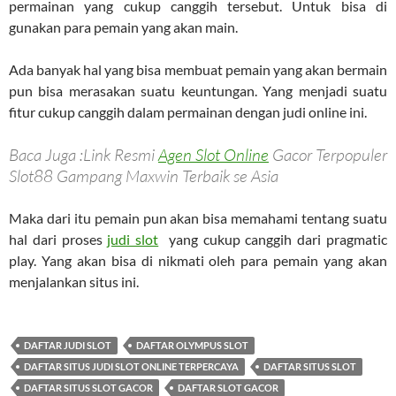
permainan yang cukup canggih tersebut. Untuk bisa di
gunakan para pemain yang akan main.
Ada banyak hal yang bisa membuat pemain yang akan bermain
pun bisa merasakan suatu keuntungan. Yang menjadi suatu
fitur cukup canggih dalam permainan dengan judi online ini.
Baca Juga :Link Resmi
Agen Slot Online
Gacor Terpopuler
Slot88 Gampang Maxwin Terbaik se Asia
Maka dari itu pemain pun akan bisa memahami tentang suatu
hal dari proses
judi slot
yang cukup canggih dari pragmatic
play. Yang akan bisa di nikmati oleh para pemain yang akan
menjalankan situs ini.
DAFTAR JUDI SLOT
DAFTAR OLYMPUS SLOT
DAFTAR SITUS JUDI SLOT ONLINE TERPERCAYA
DAFTAR SITUS SLOT
DAFTAR SITUS SLOT GACOR
DAFTAR SLOT GACOR