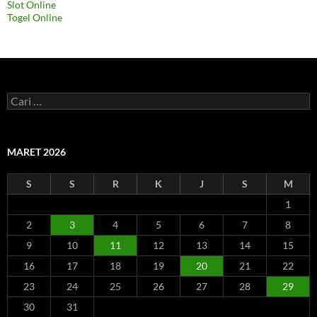
Slot Online
Togel Online
C
a
r
i
u
MARET 2026
n
t
S
S
R
K
J
S
M
u
k
1
:
2
3
4
5
6
7
8
9
10
11
12
13
14
15
16
17
18
19
20
21
22
23
24
25
26
27
28
29
30
31