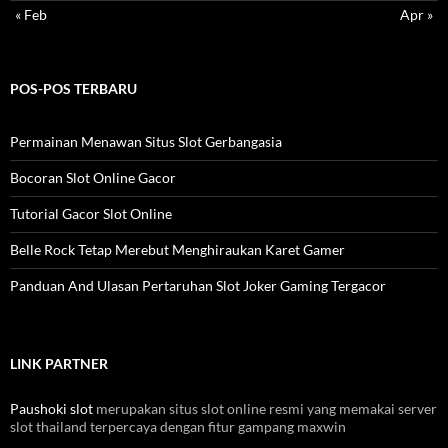
« Feb
Apr »
POS-POS TERBARU
Permainan Menawan Situs Slot Gerbangasia
Bocoran Slot Online Gacor
Tutorial Gacor Slot Online
Belle Rock Tetap Merebut Menghiraukan Karet Gamer
Panduan And Ulasan Pertaruhan Slot Joker Gaming Tergacor
LINK PARTNER
Paushoki slot
merupakan situs slot online resmi yang memakai server
slot thailand terpercaya dengan fitur gampang maxwin