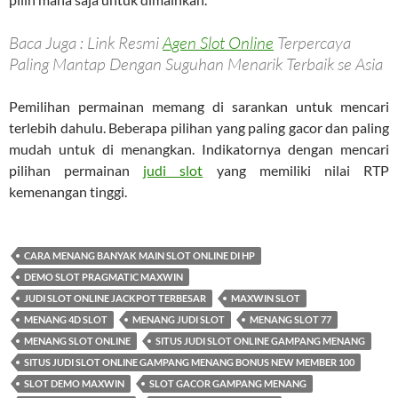
Baca Juga : Link Resmi
Agen Slot Online
Terpercaya
Paling Mantap Dengan Suguhan Menarik Terbaik se Asia
Pemilihan permainan memang di sarankan untuk mencari
terlebih dahulu. Beberapa pilihan yang paling gacor dan paling
mudah untuk di menangkan. Indikatornya dengan mencari
pilihan permainan
judi slot
yang memiliki nilai RTP
kemenangan tinggi.
CARA MENANG BANYAK MAIN SLOT ONLINE DI HP
DEMO SLOT PRAGMATIC MAXWIN
JUDI SLOT ONLINE JACKPOT TERBESAR
MAXWIN SLOT
MENANG 4D SLOT
MENANG JUDI SLOT
MENANG SLOT 77
MENANG SLOT ONLINE
SITUS JUDI SLOT ONLINE GAMPANG MENANG
SITUS JUDI SLOT ONLINE GAMPANG MENANG BONUS NEW MEMBER 100
SLOT DEMO MAXWIN
SLOT GACOR GAMPANG MENANG