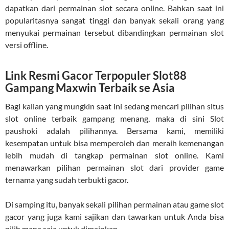
dapatkan dari permainan slot secara online. Bahkan saat ini
popularitasnya sangat tinggi dan banyak sekali orang yang
menyukai permainan tersebut dibandingkan permainan slot
versi offline.
Link Resmi Gacor Terpopuler Slot88
Gampang Maxwin Terbaik se Asia
Bagi kalian yang mungkin saat ini sedang mencari pilihan situs
slot online terbaik gampang menang, maka di sini Slot
paushoki adalah pilihannya. Bersama kami, memiliki
kesempatan untuk bisa memperoleh dan meraih kemenangan
lebih mudah di tangkap permainan slot online. Kami
menawarkan pilihan permainan slot dari provider game
ternama yang sudah terbukti gacor.
Di samping itu, banyak sekali pilihan permainan atau game slot
gacor yang juga kami sajikan dan tawarkan untuk Anda bisa
pilih mana saja untuk dimainkan.