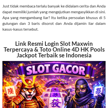
Just tidak membaca terlalu banyak ke didalam cerita dan Anda
dapat memiliki jumlah yang mengejutkan mengasyikkan di sini.
Apa yang mengambang liar? Itu ketika persoalan khusus di 5
gulungan dan 3 baris disorot dan Anda dijamin liar dalam
kasus-kasus tersebut.
Link Resmi Login Slot Maxwin
Terpercaya & Toto Online 4D HK Pools
Jackpot Terbaik se Indonesia