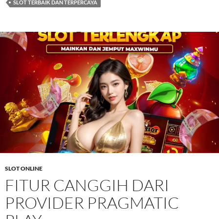
SLOT TERBAIK DAN TERPERCAYA
SLOT ONLINE
FITUR CANGGIH DARI
PROVIDER PRAGMATIC