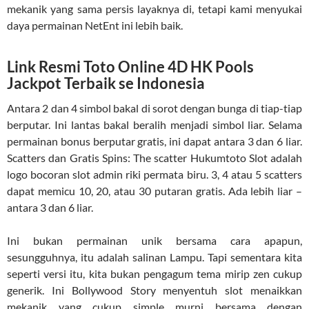
mekanik yang sama persis layaknya di, tetapi kami menyukai
daya permainan NetEnt ini lebih baik.
Link Resmi Toto Online 4D HK Pools
Jackpot Terbaik se Indonesia
Antara 2 dan 4 simbol bakal di sorot dengan bunga di tiap-tiap
berputar. Ini lantas bakal beralih menjadi simbol liar. Selama
permainan bonus berputar gratis, ini dapat antara 3 dan 6 liar.
Scatters dan Gratis Spins: The scatter Hukumtoto Slot adalah
logo bocoran slot admin riki permata biru. 3, 4 atau 5 scatters
dapat memicu 10, 20, atau 30 putaran gratis. Ada lebih liar –
antara 3 dan 6 liar.
Ini bukan permainan unik bersama cara apapun,
sesungguhnya, itu adalah salinan Lampu. Tapi sementara kita
seperti versi itu, kita bukan pengagum tema mirip zen cukup
generik. Ini Bollywood Story menyentuh slot menaikkan
mekanik yang cukup simple murni bersama dengan