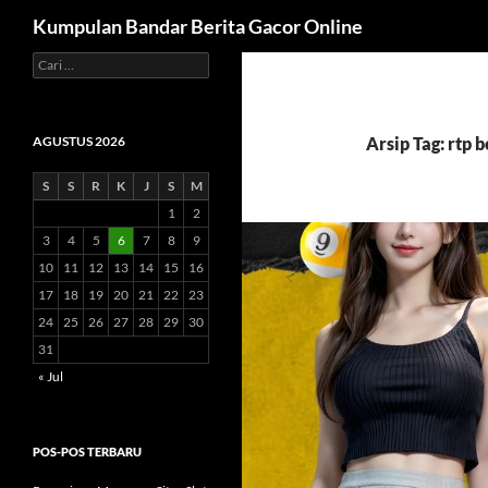
Cari
Kumpulan Bandar Berita Gacor Online
C
Langsung
a
ke
r
isi
i
u
AGUSTUS 2026
Arsip Tag: rtp 
n
t
S
S
R
K
J
S
M
u
1
2
k
:
3
4
5
6
7
8
9
10
11
12
13
14
15
16
17
18
19
20
21
22
23
24
25
26
27
28
29
30
31
« Jul
POS-POS TERBARU