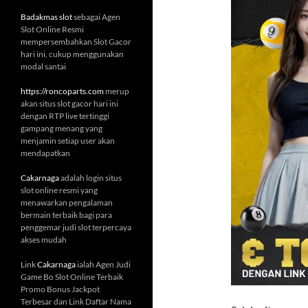
Badakmas slot
sebagai Agen
Slot Online Resmi
mempersembahkan Slot Gacor
hari ini, cukup menggunakan
modal santai
https://roncoparts.com
merup
akan situs slot gacor hari ini
dengan RTP live tertinggi
gampang menang yang
menjamin setiap user akan
mendapatkan
Cakarnaga
adalah login situs
slot online resmi yang
menawarkan pengalaman
bermain terbaik bagi para
penggemar judi slot terpercaya
akses mudah
Link
Cakarnaga
ialah Agen Judi
Game Bo Slot Online Terbaik
Promo Bonus Jackpot
Terbesar dan Link Daftar Nama