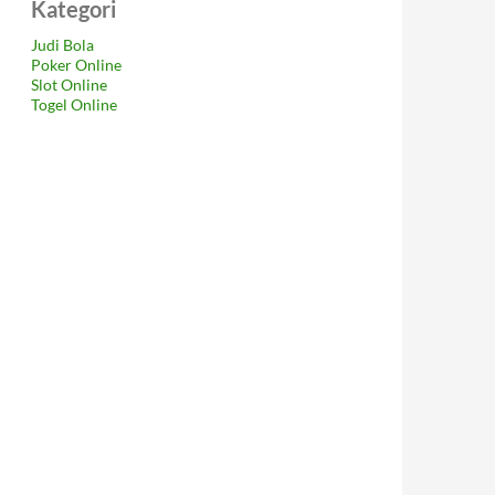
Kategori
Judi Bola
Poker Online
Slot Online
Togel Online