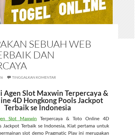
AKAN SEBUAH WEB
ERBAIK DAN
RCAYA
26
TINGGALKAN KOMENTAR
i Agen Slot Maxwin Terpercaya &
line 4D Hongkong Pools Jackpot
Terbaik se Indonesia
en Slot Maxwin
Terpercaya & Toto Online 4D
 Jackpot Terbaik se Indonesia, Kiat pertama untuk
rmainan slot demo Pragmatic Play ini merupakan