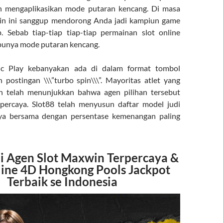
 mengaplikasikan mode putaran kencang. Di masa
pin ini sanggup mendorong Anda jadi kampiun game
. Sebab tiap-tiap tiap-tiap permainan slot online
punya mode putaran kencang.
c Play kebanyakan ada di dalam format tombol
postingan \\\”turbo spin\\\”. Mayoritas atlet yang
n telah menunjukkan bahwa agen pilihan tersebut
 percaya. Slot88 telah menyusun daftar model judi
aya bersama dengan persentase kemenangan paling
i Agen Slot Maxwin Terpercaya &
line 4D Hongkong Pools Jackpot
Terbaik se Indonesia