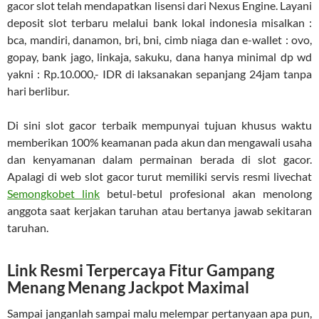
gacor slot telah mendapatkan lisensi dari Nexus Engine. Layani
deposit slot terbaru melalui bank lokal indonesia misalkan :
bca, mandiri, danamon, bri, bni, cimb niaga dan e-wallet : ovo,
gopay, bank jago, linkaja, sakuku, dana hanya minimal dp wd
yakni : Rp.10.000,- IDR di laksanakan sepanjang 24jam tanpa
hari berlibur.
Di sini slot gacor terbaik mempunyai tujuan khusus waktu
memberikan 100% keamanan pada akun dan mengawali usaha
dan kenyamanan dalam permainan berada di slot gacor.
Apalagi di web slot gacor turut memiliki servis resmi livechat
Semongkobet link
betul-betul profesional akan menolong
anggota saat kerjakan taruhan atau bertanya jawab sekitaran
taruhan.
Link Resmi Terpercaya Fitur Gampang
Menang Menang Jackpot Maximal
Sampai janganlah sampai malu melempar pertanyaan apa pun,