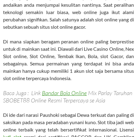
andaikan anda menjumpai kesulitan nantinya. Saat peralihan
teknologi semakin luar biasa, web online juga ikut alami
perubahan signifikan. Salah satunya adalah slot online yang di
sebutkan sebuah situs slot online gacor.
Di mana siapkan beragam peranan online paling berprestise
untuk di mainkan saat ini. Diawali dari Live Casino Online, Nex
Slot online, Slot Online, Tembak Ikan, Bola, slot Gacor, dan
sebagainya. Semua permainan yang terdapat ini bisa anda
mainkan hanya cukup memiliki 1 akun slot saja bersama situs
slot online terpercaya Indonesia.
Baca Juga : Link
Bandar Bola Online
Mix Parlay Taruhan
SBOBET88 Online Resmi Terpercaya se Asia
Di ide dari narasi Paushoki sebagai Dewa terkuat dan paling di
saksikan pada masa peradaban yunani kuno. Slot tiba jadi web
online terbaik yang telah bersertifikat internasional. Lisensi
judi slot
resmi dari sertifikasi PAGCOR dan UK Gambling