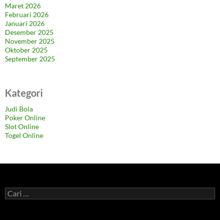
Maret 2026
Februari 2026
Januari 2026
Desember 2025
November 2025
Oktober 2025
September 2025
Kategori
Judi Bola
Poker Online
Slot Online
Togel Online
C
a
r
i