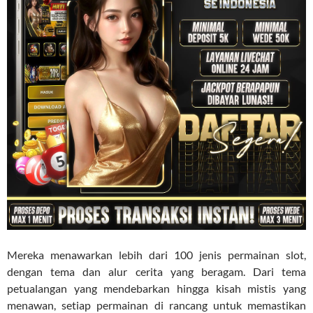
Mereka menawarkan lebih dari 100 jenis permainan slot,
dengan tema dan alur cerita yang beragam. Dari tema
petualangan yang mendebarkan hingga kisah mistis yang
menawan, setiap permainan di rancang untuk memastikan