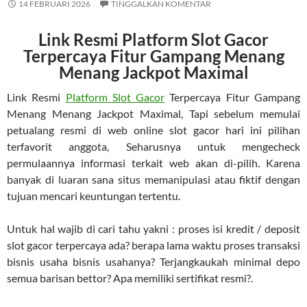
14 FEBRUARI 2026
TINGGALKAN KOMENTAR
Link Resmi Platform Slot Gacor
Terpercaya Fitur Gampang Menang
Menang Jackpot Maximal
Link Resmi
Platform Slot Gacor
Terpercaya Fitur Gampang
Menang Menang Jackpot Maximal, Tapi sebelum memulai
petualang resmi di web online slot gacor hari ini pilihan
terfavorit anggota, Seharusnya untuk mengecheck
permulaannya informasi terkait web akan di-pilih. Karena
banyak di luaran sana situs memanipulasi atau fiktif dengan
tujuan mencari keuntungan tertentu.
Untuk hal wajib di cari tahu yakni : proses isi kredit / deposit
slot gacor terpercaya ada? berapa lama waktu proses transaksi
bisnis usaha bisnis usahanya? Terjangkaukah minimal depo
semua barisan bettor? Apa memiliki sertifikat resmi?.