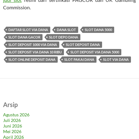
Commission.
DAFTAR SLOT VIA DANA
DANA SLOT
SLOT DANA 5000
SLOT DANA GACOR
SLOT DEPO DANA
SLOT DEPOSIT 1000 VIA DANA
SLOT DEPOSIT DANA
SLOT DEPOSIT VIA DANA 10 RIBU
SLOT DEPOSIT VIA DANA 5000
SLOT ONLINE DEPOSIT DANA
SLOT PAKAI DANA
SLOT VIA DANA
Arsip
Agustus 2026
Juli 2026
Juni 2026
Mei 2026
April 2026