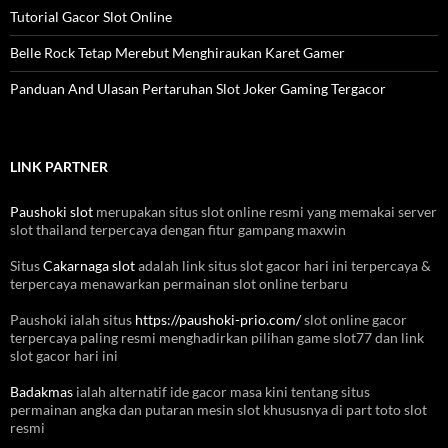
Tutorial Gacor Slot Online
Belle Rock Tetap Merebut Menghiraukan Karet Gamer
Panduan And Ulasan Pertaruhan Slot Joker Gaming Tergacor
LINK PARTNER
Paushoki slot
merupakan situs slot online resmi yang memakai server
slot thailand terpercaya dengan fitur gampang maxwin
Situs
Cakarnaga slot
adalah link situs slot gacor hari ini terpercaya &
terpercaya menawarkan permainan slot online terbaru
Paushoki ialah situs
https://paushoki-prio.com/
slot online gacor
terpercaya paling resmi menghadirkan pilihan game slot77 dan link
slot gacor hari ini
Badakmas
ialah alternatif ide gacor masa kini tentang situs
permainan angka dan putaran mesin slot khususnya di part toto slot
resmi