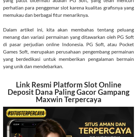
yang patut dicermati adalah PG Soft, yang telah mencuri
perhatian para penggemar slot karena kualitas grafisnya yang
memukau dan berbagai fitur menariknya.
Dalam artikel ini, kita akan membahas tentang peluang
menang dan variasi permainan yang ditawarkan oleh PG Soft
di pasar perjudian online Indonesia. PG Soft, atau Pocket
Games Soft, merupakan perusahaan pengembang permainan
yang berdedikasi untuk memberikan pengalaman bermain
yang unik dan mendebarkan.
Link Resmi Platform Slot Online
Deposit Dana Paling Gacor Gampang
Maxwin Terpercaya