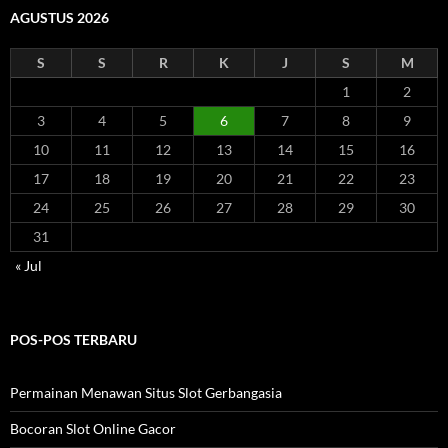
u
AGUSTUS 2026
n
t
S
S
R
K
J
S
M
u
k
1
2
:
3
4
5
6
7
8
9
10
11
12
13
14
15
16
17
18
19
20
21
22
23
24
25
26
27
28
29
30
31
« Jul
POS-POS TERBARU
Permainan Menawan Situs Slot Gerbangasia
Bocoran Slot Online Gacor