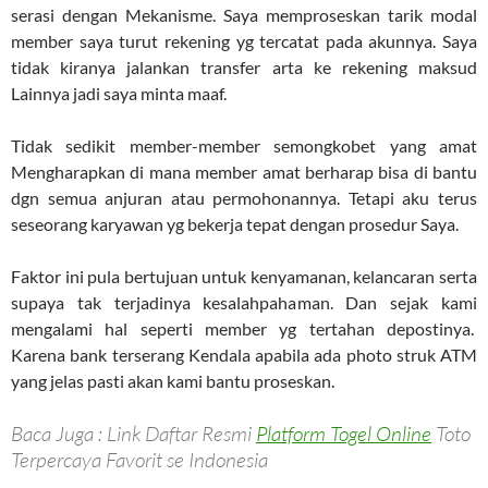
serasi dengan Mekanisme. Saya memproseskan tarik modal
member saya turut rekening yg tercatat pada akunnya. Saya
tidak kiranya jalankan transfer arta ke rekening maksud
Lainnya jadi saya minta maaf.
Tidak sedikit member-member semongkobet yang amat
Mengharapkan di mana member amat berharap bisa di bantu
dgn semua anjuran atau permohonannya. Tetapi aku terus
seseorang karyawan yg bekerja tepat dengan prosedur Saya.
Faktor ini pula bertujuan untuk kenyamanan, kelancaran serta
supaya tak terjadinya kesalahpahaman. Dan sejak kami
mengalami hal seperti member yg tertahan depostinya.
Karena bank terserang Kendala apabila ada photo struk ATM
yang jelas pasti akan kami bantu proseskan.
Baca Juga : Link Daftar Resmi
Platform Togel Online
Toto
Terpercaya Favorit se Indonesia