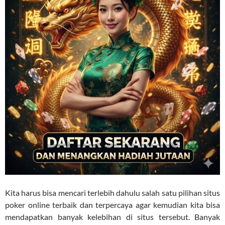
Kita harus bisa mencari terlebih dahulu salah satu pilihan situs
poker online terbaik dan terpercaya agar kemudian kita bisa
mendapatkan banyak kelebihan di situs tersebut. Banyak