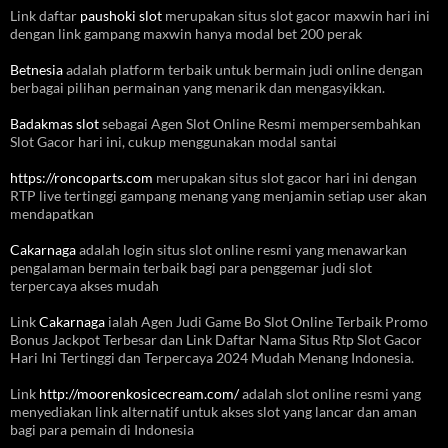
Link daftar
paushoki slot
merupakan situs slot gacor maxwin hari ini
dengan link gampang maxwin hanya modal bet 200 perak
Betnesia
adalah platform terbaik untuk bermain judi online dengan
berbagai pilihan permainan yang menarik dan mengasyikkan.
Badakmas slot
sebagai Agen Slot Online Resmi mempersembahkan
Slot Gacor hari ini, cukup menggunakan modal santai
https://roncoparts.com
merupakan situs slot gacor hari ini dengan
RTP live tertinggi gampang menang yang menjamin setiap user akan
mendapatkan
Cakarnaga
adalah login situs slot online resmi yang menawarkan
pengalaman bermain terbaik bagi para penggemar judi slot
terpercaya akses mudah
Link
Cakarnaga
ialah Agen Judi Game Bo Slot Online Terbaik Promo
Bonus Jackpot Terbesar dan Link Daftar Nama Situs Rtp Slot Gacor
Hari Ini Tertinggi dan Terpercaya 2024 Mudah Menang Indonesia.
Link
http://moorenkosicecream.com/
adalah slot online resmi yang
menyediakan link alternatif untuk akses slot yang lancar dan aman
bagi para pemain di Indonesia