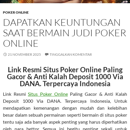
POKER ONLINE
DAPATKAN KEUNTUNGAN
SAAT BERMAIN JUDI POKER
ONLINE
21 NOVEMBER 2025
TINGGALKAN KOMENTAR
Link Resmi Situs Poker Online Paling
Gacor & Anti Kalah Deposit 1000 Via
DANA. Terpercaya Indonesia
Link Resmi
Situs Poker Online
Paling Gacor & Anti Kalah
Deposit 1000 Via DANA. Terpercaya Indonesia, Untuk
mendapatkan kemenangan dengan mudah dan kelebihan
besar dalam sebuah permainan seperti bermain di situs poker
tentu saja ada banyak aspek penting yang harus diperhatikan
oleh para bettor. Semua ini begitu penting sekali untuk