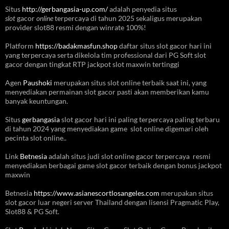
Situs
http://gerbangasia-up.com/
adalah penyedia situs
slot
gacor
online
terpercaya di tahun 2025 sekaligus merupakan
provider slot88 resmi dengan winrate 100%!
Platform
https://badakmasfun.shop
daftar situs slot gacor hari ini
yang terpercaya serta dikelola tim professional dari PG Soft slot
gacor dengan tingkat RTP jackpot slot maxwin tertinggi
Agen
Paushoki
merupakan situs slot online terbaik saat ini, yang
menyediakan permainan slot gacor pasti akan memberikan kamu
banyak keuntungan.
Situs
gerbangasia
slot gacor hari ini paling terpercaya paling terbaru
di tahun 2024 yang menyediakan game slot online digemari oleh
pecinta slot online..
Link
Betnesia
adalah situs judi slot online gacor terpercaya resmi
menyediakan berbagai game slot gacor terbaik dengan bonus jackpot
maxwin
Betnesia
https://www.asianescortlosangeles.com
merupakan situs
slot gacor luar negeri server Thailand dengan lisensi Pragmatic Play,
Slot88 & PG Soft.