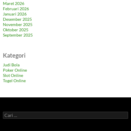
Maret 2026
Februari 2026
Januari 2026
Desember 2025
November 2025
Oktober 2025
September 2025
Kategori
Judi Bola
Poker Online
Slot Online
Togel Online
C
a
r
i