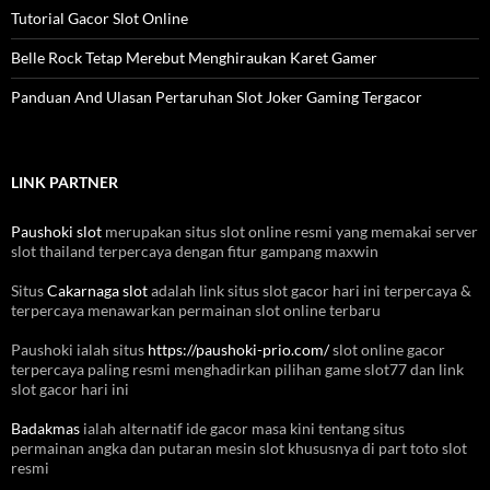
Tutorial Gacor Slot Online
Belle Rock Tetap Merebut Menghiraukan Karet Gamer
Panduan And Ulasan Pertaruhan Slot Joker Gaming Tergacor
LINK PARTNER
Paushoki slot
merupakan situs slot online resmi yang memakai server
slot thailand terpercaya dengan fitur gampang maxwin
Situs
Cakarnaga slot
adalah link situs slot gacor hari ini terpercaya &
terpercaya menawarkan permainan slot online terbaru
Paushoki ialah situs
https://paushoki-prio.com/
slot online gacor
terpercaya paling resmi menghadirkan pilihan game slot77 dan link
slot gacor hari ini
Badakmas
ialah alternatif ide gacor masa kini tentang situs
permainan angka dan putaran mesin slot khususnya di part toto slot
resmi