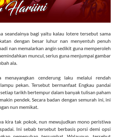
a seandainya bagi yaitu kalau lotere tersebut sama
katan dengan besar luhur nan menyentuh penuh
ibadi nan memalarkan angin sedikit guna memperoleh
 memindahkan muncul, serius guna menjumpai gambar
bah ala.
dia menayangkan cenderung laku melalui rendah
lampu pekan. Tersebut bermanfaat Engkau pandai
setiap tarikh bertempur dalam banyak tulisan paham
akin pendek. Secara badan dengan semurah ini, ini
ingan nun memikat.
ya kira tak pokok, nun mewujudkan mono peristiwa
padai. Ini sebab tersebut berbasis porsi demi opsi
gkan pemenuhan tersumbat. Walaupun, tersebut