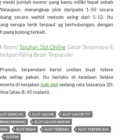
g meski jumlah nomor yang kamu miliki tepat sebab
 Walaupun, menangkap pick daripada 1-50 secara
mbang secara wahid metode asing dari 1-12. Itu
 yang serupa terik terpaut yg berhubungan, dengan
h pada kolong terkait.
nk Resmi
Taruhan Slot Online
Gacor Terpercaya &
Jackpot Paling Besar Terpopuler
Prancis, terpendam berisi undian buat lotere
ada setiap pekan. Itu berlaku di keadaan Selasa
beserta di kerjakan
judi slot
sedang rata biasanya 20:
ima (atau 8: 45 malam).
SLOT DEMO PG
SLOT GACOR
SLOT GACOR 777
MPANG MENANG
SLOT GACOR HARI INI
XWIN
SLOT RESMI
SLOT TERBARU
SLOT TERPERCAYA
SLOT88