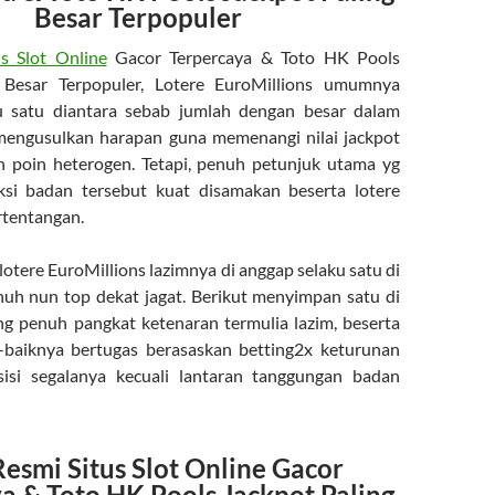
Besar Terpopuler
us Slot Online
Gacor Terpercaya & Toto HK Pools
 Besar Terpopuler, Lotere EuroMillions umumnya
u satu diantara sebab jumlah dengan besar dalam
 mengusulkan harapan guna memenangi nilai jackpot
n poin heterogen. Tetapi, penuh petunjuk utama yg
si badan tersebut kuat disamakan beserta lotere
rtentangan.
otere EuroMillions lazimnya di anggap selaku satu di
nuh nun top dekat jagat. Berikut menyimpan satu di
ng penuh pangkat ketenaran termulia lazim, beserta
k-baiknya bertugas berasaskan betting2x keturunan
isi segalanya kecuali lantaran tanggungan badan
Resmi Situs Slot Online Gacor
a & Toto HK Pools Jackpot Paling