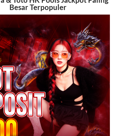
Besar Terpopuler