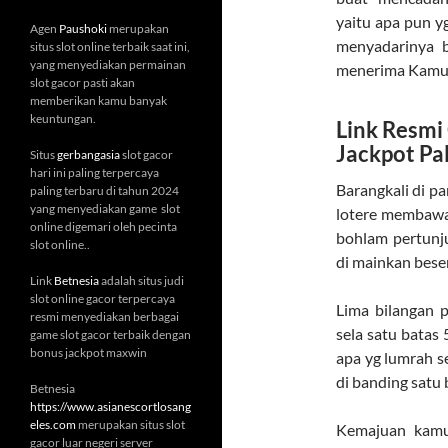
yaitu apa pun y
Agen
Paushoki
merupakan
menyadarinya b
situs slot online terbaik saat ini,
yang menyediakan permainan
menerima Kamu s
slot gacor pasti akan
memberikan kamu banyak
keuntungan.
Link Resmi
Jackpot Pa
Situs
gerbangasia
slot gacor
hari ini paling terpercaya
Barangkali di p
paling terbaru di tahun 2024
yang menyediakan game slot
lotere membawa 
online digemari oleh pecinta
bohlam pertunj
slot online..
di mainkan beser
Link
Betnesia
adalah situs judi
slot online gacor terpercaya
Lima bilangan 
resmi menyediakan berbagai
sela satu batas 
game slot gacor terbaik dengan
bonus jackpot maxwin
apa yg lumrah s
di banding satu 
Betnesia
https://www.asianescortlosang
eles.com
merupakan situs slot
Kemajuan kamu
gacor luar negeri server