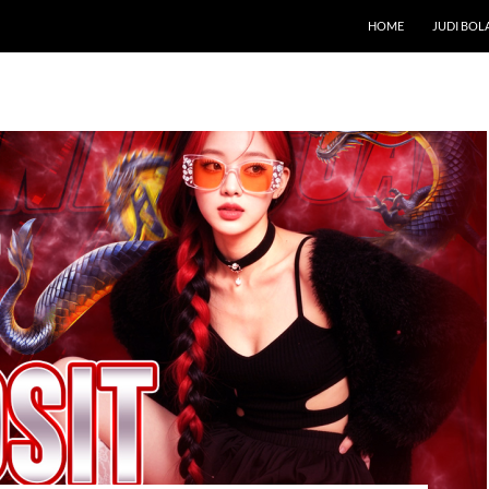
HOME
JUDI BOL