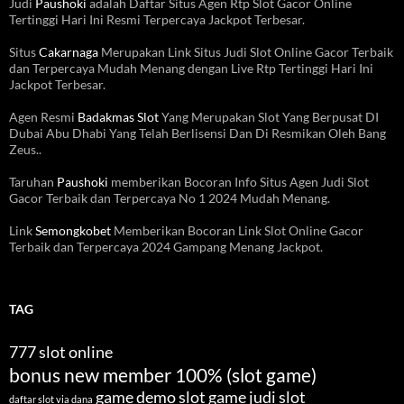
Judi
Paushoki
adalah Daftar Situs Agen Rtp Slot Gacor Online
Tertinggi Hari Ini Resmi Terpercaya Jackpot Terbesar.
Situs
Cakarnaga
Merupakan Link Situs Judi Slot Online Gacor Terbaik
dan Terpercaya Mudah Menang dengan Live Rtp Tertinggi Hari Ini
Jackpot Terbesar.
Agen Resmi
Badakmas Slot
Yang Merupakan Slot Yang Berpusat DI
Dubai Abu Dhabi Yang Telah Berlisensi Dan Di Resmikan Oleh Bang
Zeus..
Taruhan
Paushoki
memberikan Bocoran Info Situs Agen Judi Slot
Gacor Terbaik dan Terpercaya No 1 2024 Mudah Menang.
Link
Semongkobet
Memberikan Bocoran Link Slot Online Gacor
Terbaik dan Terpercaya 2024 Gampang Menang Jackpot.
TAG
777 slot online
bonus new member 100% (slot game)
game demo slot
game judi slot
daftar slot via dana