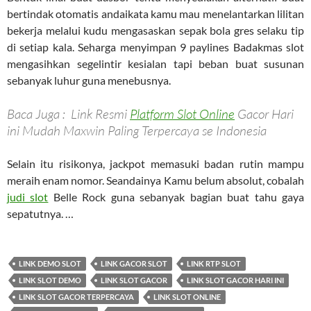
bertindak otomatis andaikata kamu mau menelantarkan lilitan
bekerja melalui kudu mengasaskan sepak bola gres selaku tip
di setiap kala. Seharga menyimpan 9 paylines Badakmas slot
mengasihkan segelintir kesialan tapi beban buat susunan
sebanyak luhur guna menebusnya.
Baca Juga : Link Resmi
Platform Slot Online
Gacor Hari
ini Mudah Maxwin Paling Terpercaya se Indonesia
Selain itu risikonya, jackpot memasuki badan rutin mampu
meraih enam nomor. Seandainya Kamu belum absolut, cobalah
judi slot
Belle Rock guna sebanyak bagian buat tahu gaya
sepatutnya. …
LINK DEMO SLOT
LINK GACOR SLOT
LINK RTP SLOT
LINK SLOT DEMO
LINK SLOT GACOR
LINK SLOT GACOR HARI INI
LINK SLOT GACOR TERPERCAYA
LINK SLOT ONLINE