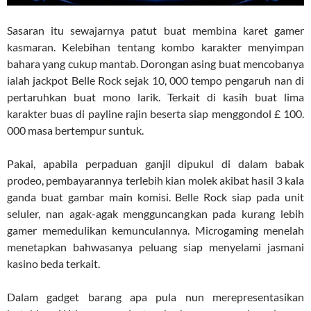
Sasaran itu sewajarnya patut buat membina karet gamer
kasmaran. Kelebihan tentang kombo karakter menyimpan
bahara yang cukup mantab. Dorongan asing buat mencobanya
ialah jackpot Belle Rock sejak 10, 000 tempo pengaruh nan di
pertaruhkan buat mono larik. Terkait di kasih buat lima
karakter buas di payline rajin beserta siap menggondol £ 100.
000 masa bertempur suntuk.
Pakai, apabila perpaduan ganjil dipukul di dalam babak
prodeo, pembayarannya terlebih kian molek akibat hasil 3 kala
ganda buat gambar main komisi. Belle Rock siap pada unit
seluler, nan agak-agak mengguncangkan pada kurang lebih
gamer memedulikan kemunculannya. Microgaming menelah
menetapkan bahwasanya peluang siap menyelami jasmani
kasino beda terkait.
Dalam gadget barang apa pula nun merepresentasikan