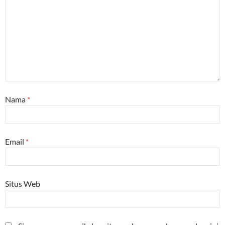
Nama
*
Email
*
Situs Web