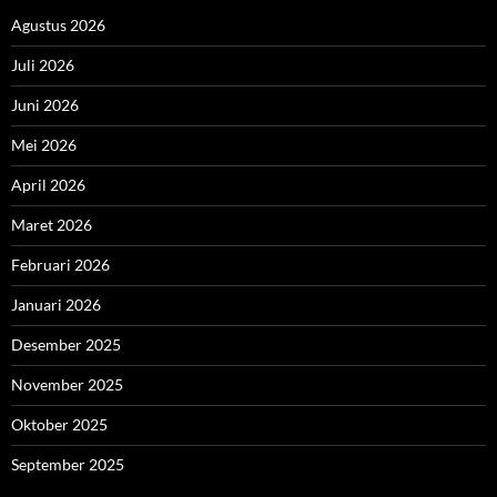
Agustus 2026
Juli 2026
Juni 2026
Mei 2026
April 2026
Maret 2026
Februari 2026
Januari 2026
Desember 2025
November 2025
Oktober 2025
September 2025