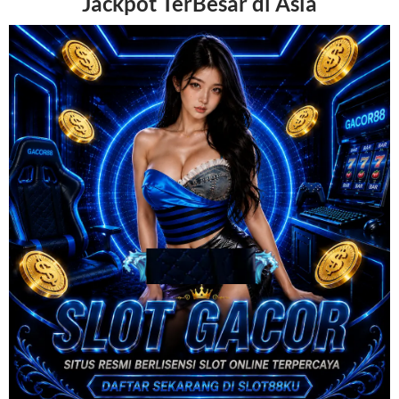
Jackpot TerBesar di Asia