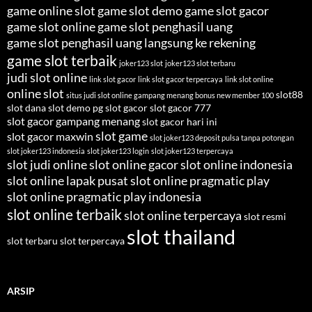
game online slot
game slot demo
game slot gacor
game slot online
game slot penghasil uang
game slot penghasil uang langsung ke rekening
game slot terbaik
joker123 slot
joker123 slot terbaru
judi slot online
link slot gacor
link slot gacor terpercaya
link slot online
online slot
slot88
situs judi slot online gampang menang bonus new member 100
slot dana
slot demo pg
slot gacor
slot gacor 777
slot gacor gampang menang
slot gacor hari ini
slot game
slot gacor maxwin
slot joker123 deposit pulsa tanpa potongan
slot joker123 indonesia
slot joker123 login
slot joker123 terpercaya
slot judi online
slot online gacor
slot online indonesia
slot online lapak pusat
slot online pragmatic play
slot online pragmatic play indonesia
slot online terbaik
slot online terpercaya
slot resmi
slot thailand
slot terbaru
slot terpercaya
ARSIP