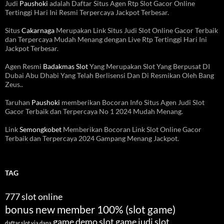
Judi
Paushoki
adalah Daftar Situs Agen Rtp Slot Gacor Online
Tertinggi Hari Ini Resmi Terpercaya Jackpot Terbesar.
Situs
Cakarnaga
Merupakan Link Situs Judi Slot Online Gacor Terbaik
dan Terpercaya Mudah Menang dengan Live Rtp Tertinggi Hari Ini
Jackpot Terbesar.
Agen Resmi
Badakmas Slot
Yang Merupakan Slot Yang Berpusat DI
Dubai Abu Dhabi Yang Telah Berlisensi Dan Di Resmikan Oleh Bang
Zeus..
Taruhan
Paushoki
memberikan Bocoran Info Situs Agen Judi Slot
Gacor Terbaik dan Terpercaya No 1 2024 Mudah Menang.
Link
Semongkobet
Memberikan Bocoran Link Slot Online Gacor
Terbaik dan Terpercaya 2024 Gampang Menang Jackpot.
TAG
777 slot online
bonus new member 100% (slot game)
game demo slot
game judi slot
daftar slot via dana