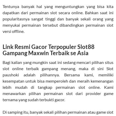
Tentunya banyak hal yang menguntungkan yang bisa kita
dapatkan dari permainan slot secara online. Bahkan saat ini
popularitasnya sangat tinggi dan banyak sekali orang yang
menyukai permainan tersebut dibandingkan permainan slot
versi offline.
Link Resmi Gacor Terpopuler Slot88
Gampang Maxwin Terbaik se Asia
Bagi kalian yang mungkin saat ini sedang mencari pilihan situs
slot online terbaik gampang menang, maka di sini Slot
paushoki adalah pilihannya. Bersama kami, memiliki
kesempatan untuk bisa memperoleh dan meraih kemenangan
lebih mudah di tangkap permainan slot online. Kami
menawarkan pilihan permainan slot dari provider game
ternama yang sudah terbukti gacor.
Di samping itu, banyak sekali pilihan permainan atau game slot