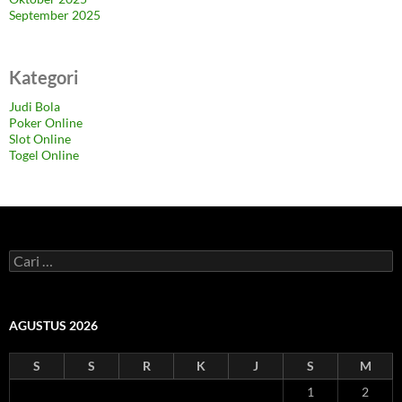
September 2025
Kategori
Judi Bola
Poker Online
Slot Online
Togel Online
C
a
r
i
u
AGUSTUS 2026
n
t
S
S
R
K
J
S
M
u
k
1
2