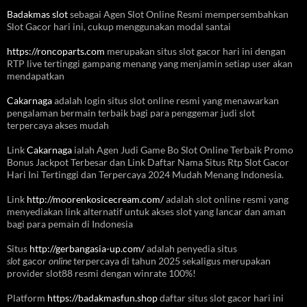
Badakmas slot
sebagai Agen Slot Online Resmi mempersembahkan
Slot Gacor hari ini, cukup menggunakan modal santai
https://roncoparts.com
merupakan situs slot gacor hari ini dengan
RTP live tertinggi gampang menang yang menjamin setiap user akan
mendapatkan
Cakarnaga
adalah login situs slot online resmi yang menawarkan
pengalaman bermain terbaik bagi para penggemar judi slot
terpercaya akses mudah
Link
Cakarnaga
ialah Agen Judi Game Bo Slot Online Terbaik Promo
Bonus Jackpot Terbesar dan Link Daftar Nama Situs Rtp Slot Gacor
Hari Ini Tertinggi dan Terpercaya 2024 Mudah Menang Indonesia.
Link
http://moorenkosicecream.com/
adalah slot online resmi yang
menyediakan link alternatif untuk akses slot yang lancar dan aman
bagi para pemain di Indonesia
Situs
http://gerbangasia-up.com/
adalah penyedia situs
slot
gacor
online
terpercaya di tahun 2025 sekaligus merupakan
provider slot88 resmi dengan winrate 100%!
Platform
https://badakmasfun.shop
daftar situs slot gacor hari ini