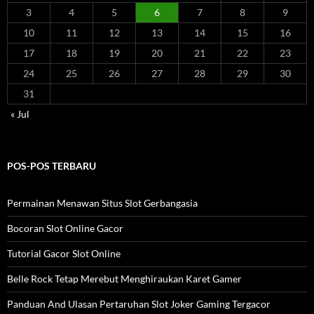
:
3
4
5
6
7
8
9
10
11
12
13
14
15
16
17
18
19
20
21
22
23
24
25
26
27
28
29
30
31
« Jul
POS-POS TERBARU
Permainan Menawan Situs Slot Gerbangasia
Bocoran Slot Online Gacor
Tutorial Gacor Slot Online
Belle Rock Tetap Merebut Menghiraukan Karet Gamer
Panduan And Ulasan Pertaruhan Slot Joker Gaming Tergacor