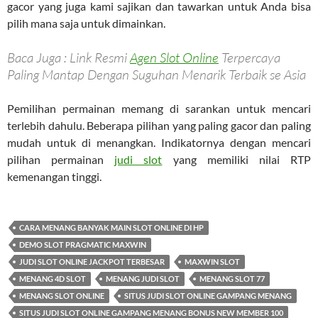
gacor yang juga kami sajikan dan tawarkan untuk Anda bisa
pilih mana saja untuk dimainkan.
Baca Juga : Link Resmi
Agen Slot Online
Terpercaya
Paling Mantap Dengan Suguhan Menarik Terbaik se Asia
Pemilihan permainan memang di sarankan untuk mencari
terlebih dahulu. Beberapa pilihan yang paling gacor dan paling
mudah untuk di menangkan. Indikatornya dengan mencari
pilihan permainan
judi slot
yang memiliki nilai RTP
kemenangan tinggi.
CARA MENANG BANYAK MAIN SLOT ONLINE DI HP
DEMO SLOT PRAGMATIC MAXWIN
JUDI SLOT ONLINE JACKPOT TERBESAR
MAXWIN SLOT
MENANG 4D SLOT
MENANG JUDI SLOT
MENANG SLOT 77
MENANG SLOT ONLINE
SITUS JUDI SLOT ONLINE GAMPANG MENANG
SITUS JUDI SLOT ONLINE GAMPANG MENANG BONUS NEW MEMBER 100