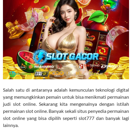
Salah satu di antaranya adalah kemunculan teknologi digital
yang memungkinkan pemain untuk bisa menikmati permainan
judi slot online. Sekarang kita mengenalnya dengan istilah
permainan slot online. Banyak sekali situs penyedia permainan
slot online yang bisa dipilih seperti slot777 dan banyak lagi
lainnya.