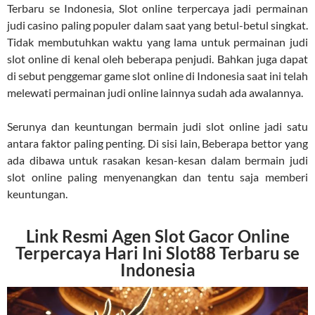
Terbaru se Indonesia, Slot online terpercaya jadi permainan
judi casino paling populer dalam saat yang betul-betul singkat.
Tidak membutuhkan waktu yang lama untuk permainan judi
slot online di kenal oleh beberapa penjudi. Bahkan juga dapat
di sebut penggemar game slot online di Indonesia saat ini telah
melewati permainan judi online lainnya sudah ada awalannya.
Serunya dan keuntungan bermain judi slot online jadi satu
antara faktor paling penting. Di sisi lain, Beberapa bettor yang
ada dibawa untuk rasakan kesan-kesan dalam bermain judi
slot online paling menyenangkan dan tentu saja memberi
keuntungan.
Link Resmi Agen Slot Gacor Online
Terpercaya Hari Ini Slot88 Terbaru se
Indonesia