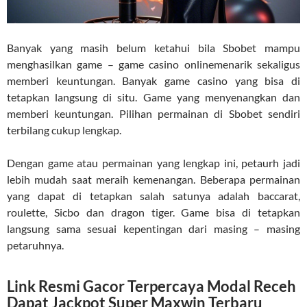
Banyak yang masih belum ketahui bila Sbobet mampu
menghasilkan game – game casino onlinemenarik sekaligus
memberi keuntungan. Banyak game casino yang bisa di
tetapkan langsung di situ. Game yang menyenangkan dan
memberi keuntungan. Pilihan permainan di Sbobet sendiri
terbilang cukup lengkap.
Dengan game atau permainan yang lengkap ini, petaurh jadi
lebih mudah saat meraih kemenangan. Beberapa permainan
yang dapat di tetapkan salah satunya adalah baccarat,
roulette, Sicbo dan dragon tiger. Game bisa di tetapkan
langsung sama sesuai kepentingan dari masing – masing
petaruhnya.
Link Resmi Gacor Terpercaya Modal Receh
Dapat Jackpot Super Maxwin Terbaru