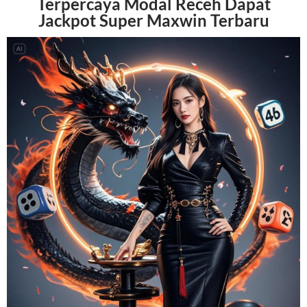
Terpercaya Modal Receh Dapat
Jackpot Super Maxwin Terbaru