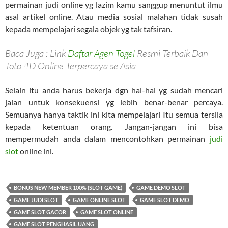
permainan judi online yg lazim kamu sanggup menuntut ilmu
asal artikel online. Atau media sosial malahan tidak susah
kepada mempelajari segala objek yg tak tafsiran.
Baca Juga : Link
Daftar Agen Togel
Resmi Terbaik Dan
Toto 4D Online Terpercaya se Asia
Selain itu anda harus bekerja dgn hal-hal yg sudah mencari
jalan untuk konsekuensi yg lebih benar-benar percaya.
Semuanya hanya taktik ini kita mempelajari Itu semua tersila
kepada ketentuan orang. Jangan-jangan ini bisa
mempermudah anda dalam mencontohkan permainan
judi
slot
online ini.
BONUS NEW MEMBER 100% (SLOT GAME)
GAME DEMO SLOT
GAME JUDI SLOT
GAME ONLINE SLOT
GAME SLOT DEMO
GAME SLOT GACOR
GAME SLOT ONLINE
GAME SLOT PENGHASIL UANG