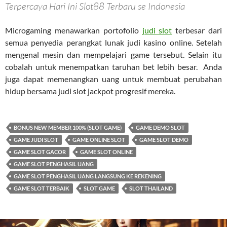
Terpercaya Hari Ini Slot88 Terbaru se Indonesia
Microgaming menawarkan portofolio
judi slot
terbesar dari
semua penyedia perangkat lunak judi kasino online. Setelah
mengenal mesin dan mempelajari game tersebut. Selain itu
cobalah untuk menempatkan taruhan bet lebih besar. Anda
juga dapat memenangkan uang untuk membuat perubahan
hidup bersama judi slot jackpot progresif mereka.
BONUS NEW MEMBER 100% (SLOT GAME)
GAME DEMO SLOT
GAME JUDI SLOT
GAME ONLINE SLOT
GAME SLOT DEMO
GAME SLOT GACOR
GAME SLOT ONLINE
GAME SLOT PENGHASIL UANG
GAME SLOT PENGHASIL UANG LANGSUNG KE REKENING
GAME SLOT TERBAIK
SLOT GAME
SLOT THAILAND