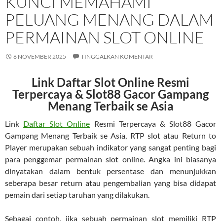
KUNCI MEMAHAMI
PELUANG MENANG DALAM
PERMAINAN SLOT ONLINE
6 NOVEMBER 2025
TINGGALKAN KOMENTAR
Link Daftar Slot Online Resmi
Terpercaya & Slot88 Gacor Gampang
Menang Terbaik se Asia
Link
Daftar Slot Online
Resmi Terpercaya & Slot88 Gacor
Gampang Menang Terbaik se Asia, RTP slot atau Return to
Player merupakan sebuah indikator yang sangat penting bagi
para penggemar permainan slot online. Angka ini biasanya
dinyatakan dalam bentuk persentase dan menunjukkan
seberapa besar return atau pengembalian yang bisa didapat
pemain dari setiap taruhan yang dilakukan.
Sebagai contoh, jika sebuah permainan slot memiliki RTP