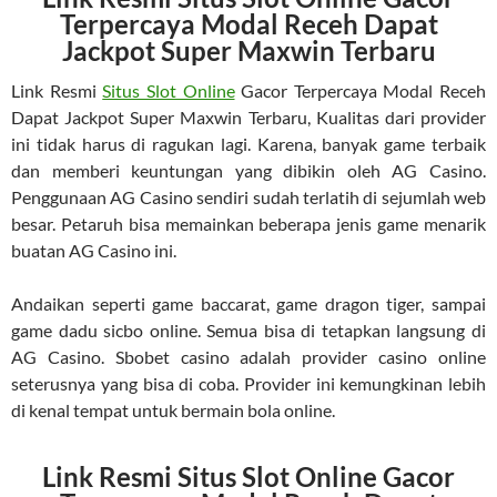
Terpercaya Modal Receh Dapat
Jackpot Super Maxwin Terbaru
Link Resmi
Situs Slot Online
Gacor Terpercaya Modal Receh
Dapat Jackpot Super Maxwin Terbaru, Kualitas dari provider
ini tidak harus di ragukan lagi. Karena, banyak game terbaik
dan memberi keuntungan yang dibikin oleh AG Casino.
Penggunaan AG Casino sendiri sudah terlatih di sejumlah web
besar. Petaruh bisa memainkan beberapa jenis game menarik
buatan AG Casino ini.
Andaikan seperti game baccarat, game dragon tiger, sampai
game dadu sicbo online. Semua bisa di tetapkan langsung di
AG Casino. Sbobet casino adalah provider casino online
seterusnya yang bisa di coba. Provider ini kemungkinan lebih
di kenal tempat untuk bermain bola online.
Link Resmi Situs Slot Online Gacor