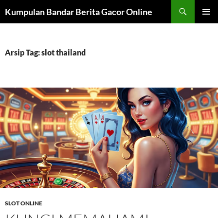
Langsung
Cari
Kumpulan Bandar Berita Gacor Online
ke
MENU
isi
UTAMA
Arsip Tag: slot thailand
SLOT ONLINE