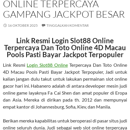
ONLINE TERPERCAYA
GAMPANG JACKPOT BESAR
16 OKTOBER 2025
TINGGALKAN KOMENTAR
Link Resmi Login Slot88 Online
Terpercaya Dan Toto Online 4D Macau
Pools Pasti Bayar Jackpot Terpopuler
Link Resmi
Login Slot88 Online
Terpercaya Dan Toto Online
4D Macau Pools Pasti Bayar Jackpot Terpopuler, Jadi untuk
kalian jangan dulu takut untuk lakukan permainan slot online
gacor hari ini. Habanero adalah di antara developer mesin judi
online game layaknya Fa Cai Shen dan amat populer di Eropa
dan Asia. Mereka di dirikan pada th. 2012 dan mempunyai
empat kantor di Johannesburg, Sofia, Kiev, dan Manila.
Berikan mereka kapabilitas untuk beroperasi di pasar situs judi
online seluruh dunia. Judi sebagai web slot online terpercaya