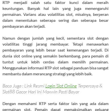
RTP menjadi salah satu faktor kunci dalam meraih
keuntungan. Banyak hal lain yang juga memengaruhi
permainan. Varians atau volatilitas slot, misalnya, berperan
dalam menentukan seberapa sering dan seberapa besar
pembayaran akan terjadi.
Namun dengan jumlah yang kecil, sementara slot dengan
volatilitas tinggi jarang membayar. Tetapi menawarkan
pembayaran yang lebih besar saat kemenangan terjadi. Di
dunia slot online yang semakin berkembang, para pemain di
tuntut untuk lebih cerdas dalam memilih permainan.
Menggunakan informasi RTP slot sebagai panduan bisa sangat
membantu dalam merancang strategi yang lebih baik.
Baca Juga : Link Resmi
Login Slot Online
Terpercaya &
Slot88 Gacor Hari Ini Maxwin Pasti Bayar
Dengan memahami RTP serta faktor lain yang ada dalam
permainan slot. Pemain dapat memaksimalkan peluang