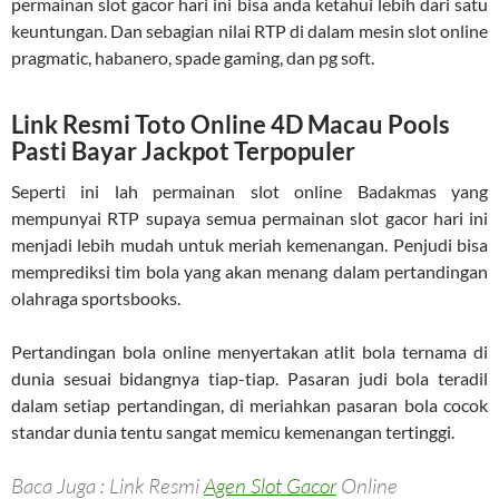
permainan slot gacor hari ini bisa anda ketahui lebih dari satu
keuntungan. Dan sebagian nilai RTP di dalam mesin slot online
pragmatic, habanero, spade gaming, dan pg soft.
Link Resmi Toto Online 4D Macau Pools
Pasti Bayar Jackpot Terpopuler
Seperti ini lah permainan slot online Badakmas yang
mempunyai RTP supaya semua permainan slot gacor hari ini
menjadi lebih mudah untuk meriah kemenangan. Penjudi bisa
memprediksi tim bola yang akan menang dalam pertandingan
olahraga sportsbooks.
Pertandingan bola online menyertakan atlit bola ternama di
dunia sesuai bidangnya tiap-tiap. Pasaran judi bola teradil
dalam setiap pertandingan, di meriahkan pasaran bola cocok
standar dunia tentu sangat memicu kemenangan tertinggi.
Baca Juga : Link Resmi
Agen Slot Gacor
Online