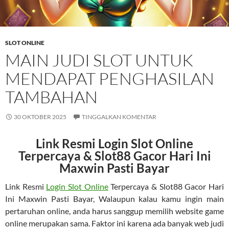
SLOT ONLINE
MAIN JUDI SLOT UNTUK
MENDAPAT PENGHASILAN
TAMBAHAN
30 OKTOBER 2025
TINGGALKAN KOMENTAR
Link Resmi Login Slot Online
Terpercaya & Slot88 Gacor Hari Ini
Maxwin Pasti Bayar
Link Resmi
Login Slot Online
Terpercaya & Slot88 Gacor Hari
Ini Maxwin Pasti Bayar, Walaupun kalau kamu ingin main
pertaruhan online, anda harus sanggup memilih website game
online merupakan sama. Faktor ini karena ada banyak web judi