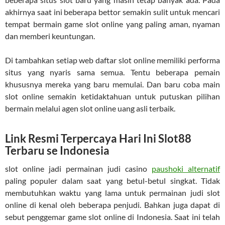
akhirnya saat ini beberapa bettor semakin sulit untuk mencari
tempat bermain game slot online yang paling aman, nyaman
dan memberi keuntungan.
Di tambahkan setiap web daftar slot online memiliki performa
situs yang nyaris sama semua. Tentu beberapa pemain
khususnya mereka yang baru memulai. Dan baru coba main
slot online semakin ketidaktahuan untuk putuskan pilihan
bermain melalui agen slot online uang asli terbaik.
Link Resmi Terpercaya Hari Ini Slot88
Terbaru se Indonesia
slot online jadi permainan judi casino
paushoki alternatif
paling populer dalam saat yang betul-betul singkat. Tidak
membutuhkan waktu yang lama untuk permainan judi slot
online di kenal oleh beberapa penjudi. Bahkan juga dapat di
sebut penggemar game slot online di Indonesia. Saat ini telah